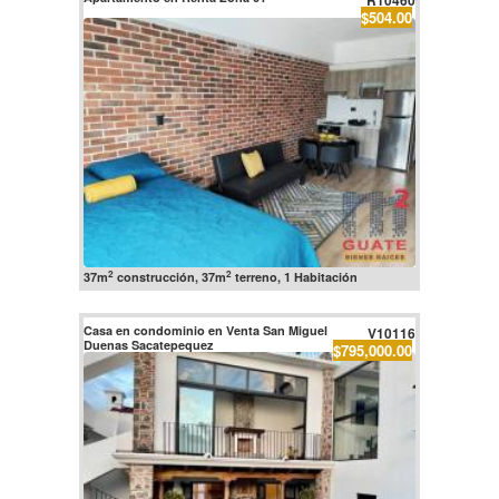
R10460
$504.00
2
2
37m
construcción, 37m
terreno, 1 Habitación
Casa en condominio en Venta San Miguel
V10116
Duenas Sacatepequez
$795,000.00