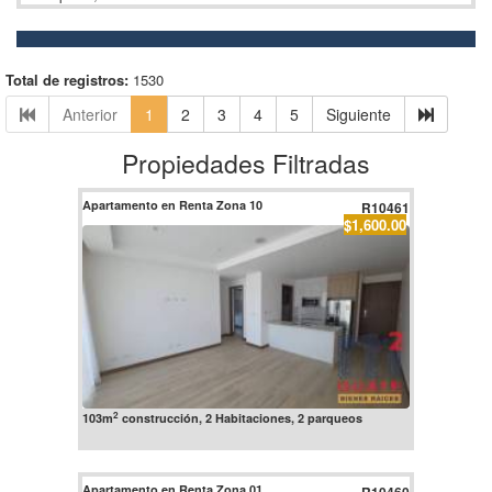
Total de registros:
1530
Anterior
1
2
3
4
5
Siguiente
Propiedades Filtradas
Apartamento en Renta Zona 10
R10461
$1,600.00
2
103m
construcción, 2 Habitaciones, 2 parqueos
Apartamento en Renta Zona 01