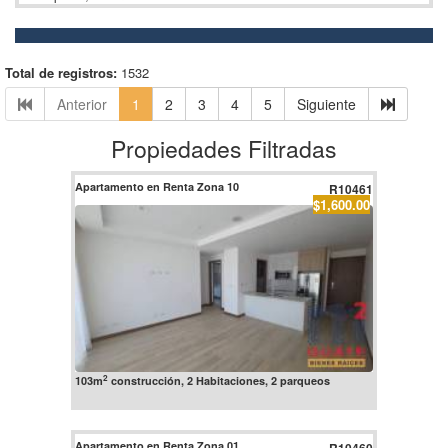
Total de registros:
1532
Anterior
1
2
3
4
5
Siguiente
Propiedades Filtradas
Apartamento en Renta Zona 10
R10461
$1,600.00
2
103m
construcción, 2 Habitaciones, 2 parqueos
Apartamento en Renta Zona 01