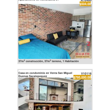
R10460
$504.00
2
2
37m
construcción, 37m
terreno, 1 Habitación
Casa en condominio en Venta San Miguel
V10116
Duenas Sacatepequez
$795,000.00