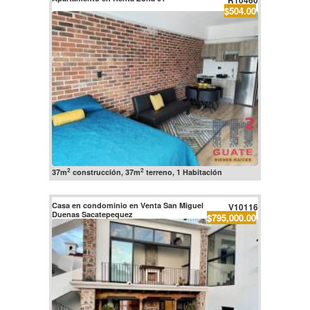
R10460
$504.00
2
2
37m
construcción, 37m
terreno, 1 Habitación
Casa en condominio en Venta San Miguel
V10116
Duenas Sacatepequez
$795,000.00