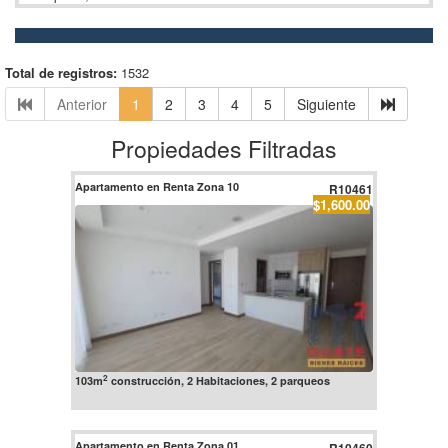
Total de registros:
1532
Anterior
1
2
3
4
5
Siguiente
Propiedades Filtradas
Apartamento en Renta Zona 10
R10461
$1,600.00
2
103m
construcción, 2 Habitaciones, 2 parqueos
Apartamento en Renta Zona 01