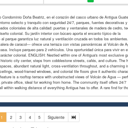
ivo Condominio Doña Beatriz, en el corazón del casco urbano de Antigua Guat
ntorno selecto y tranquilo con seguridad 24/7, parques, fuentes decorativas y
dos coloniales de alta calidad: puertas y ventanales de madera de cedro, t
eño colonial. Su jardín interior con búcaro aporta el encanto típico de la
 al parque garantiza luz natural y ventilación cruzada en todos los ambientes
alera de caracol— ofrece una terraza con vistas panorámicas al Volcán de A
casa. Incluye parqueo para 2 vehículos. Una oportunidad única para vivir en e
 carácter colonial. ENGLISH: Nestled within one of Antigua's most exclusive g
 historic city center, steps from cobblestone streets, cafés, and culture. The
spaces, abundant natural light, cross-ventilation throughout, and a charming in
eilings, wood-framed windows, and colonial tile floors give it authentic chara
t feature is a rooftop terrace with unobstructed views of Volcán de Agua — per
 private office, ideal for working from home. The community itself offers 24/7
l within walking distance of everything Antigua has to offer. A rare find for th
1
2
3
4
5
Siguiente