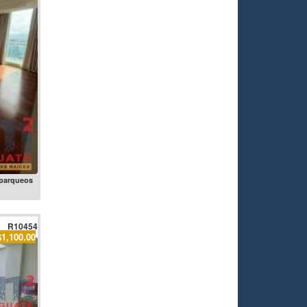
 parqueos
R10454
$1,100.00