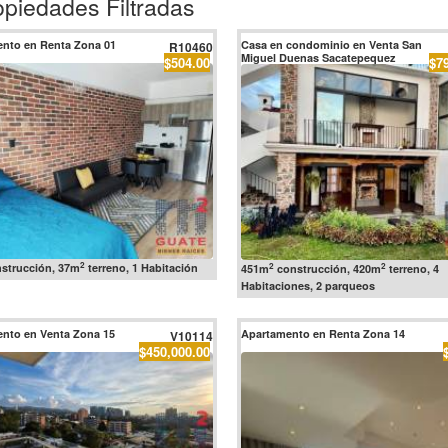
opiedades Filtradas
nto en Renta Zona 01
Casa en condominio en Venta San
R10460
Miguel Duenas Sacatepequez
$504.00
$7
2
2
2
strucción, 37m
terreno, 1 Habitación
451m
construcción, 420m
terreno, 4
Habitaciones, 2 parqueos
nto en Venta Zona 15
Apartamento en Renta Zona 14
V10114
$450,000.00