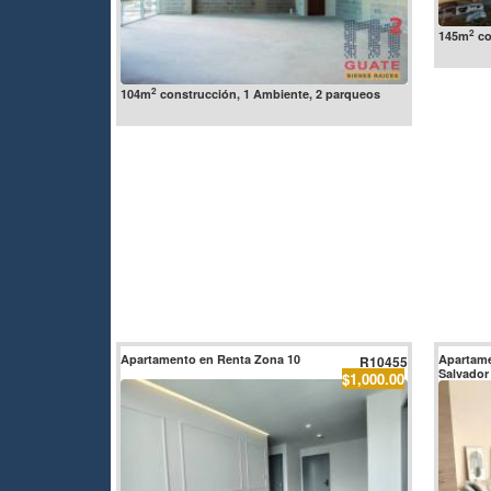
2
145m
co
2
104m
construcción, 1 Ambiente, 2 parqueos
Apartamento en Renta Zona 10
Apartame
R10455
Salvador
$1,000.00