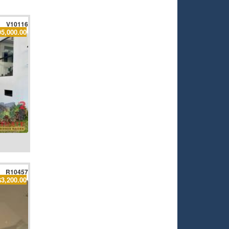
V10116
95,000.00
R10457
$3,200.00