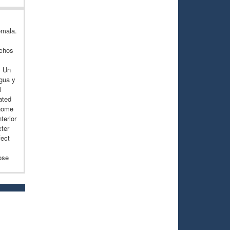
emala.
echos
. Un
gua y
l
ated
 home
terior
cter
fect
ose