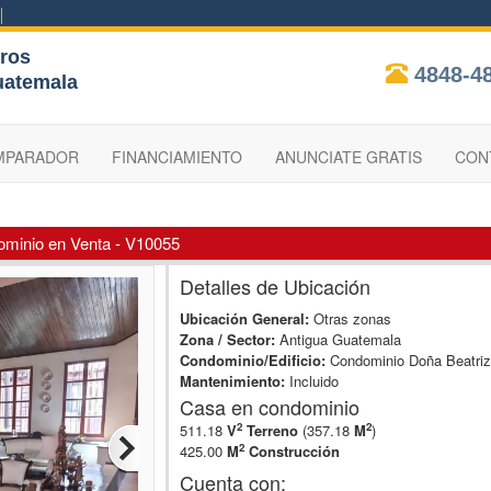
ros
4848-4
uatemala
MPARADOR
FINANCIAMIENTO
ANUNCIATE GRATIS
CON
ominio en Venta - V10055
Detalles de Ubicación
Ubicación General:
Otras zonas
Zona / Sector:
Antigua Guatemala
Condominio/Edificio:
Condominio Doña Beatri
Mantenimiento:
Incluido
Casa en condominio
2
2
511.18
V
Terreno
(357.18
M
)
2
425.00
M
Construcción
Cuenta con: