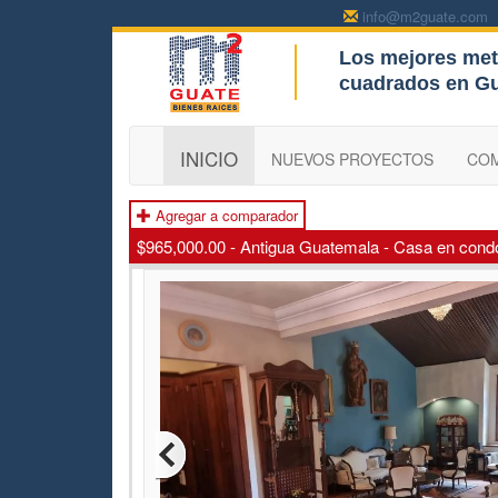
info@m2guate.com
Los mejores met
c
cuadrados en G
INICIO
NUEVOS PROYECTOS
CO
Agregar a comparador
$965,000.00 - Antigua Guatemala - Casa en cond