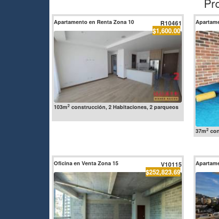
Pr
Apartamento en Renta Zona 10
Apartame
R10461
$1,600.00
2
103m
construcción, 2 Habitaciones, 2 parqueos
2
37m
con
Oficina en Venta Zona 15
Apartame
V10115
$252,823.69