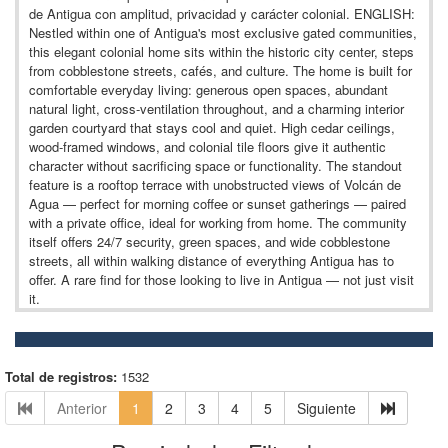
de Antigua con amplitud, privacidad y carácter colonial. ENGLISH:
Nestled within one of Antigua's most exclusive gated communities,
this elegant colonial home sits within the historic city center, steps
from cobblestone streets, cafés, and culture. The home is built for
comfortable everyday living: generous open spaces, abundant
natural light, cross-ventilation throughout, and a charming interior
garden courtyard that stays cool and quiet. High cedar ceilings,
wood-framed windows, and colonial tile floors give it authentic
character without sacrificing space or functionality. The standout
feature is a rooftop terrace with unobstructed views of Volcán de
Agua — perfect for morning coffee or sunset gatherings — paired
with a private office, ideal for working from home. The community
itself offers 24/7 security, green spaces, and wide cobblestone
streets, all within walking distance of everything Antigua has to
offer. A rare find for those looking to live in Antigua — not just visit
it.
Total de registros:
1532
Anterior
1
2
3
4
5
Siguiente