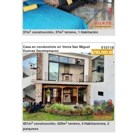
2
2
37m
construcción, 37m
terreno, 1 Habitación
Casa en condominio en Venta San Miguel
V10116
Duenas Sacatepequez
$795,000.00
2
2
451m
construcción, 420m
terreno, 4 Habitaciones, 2
parqueos