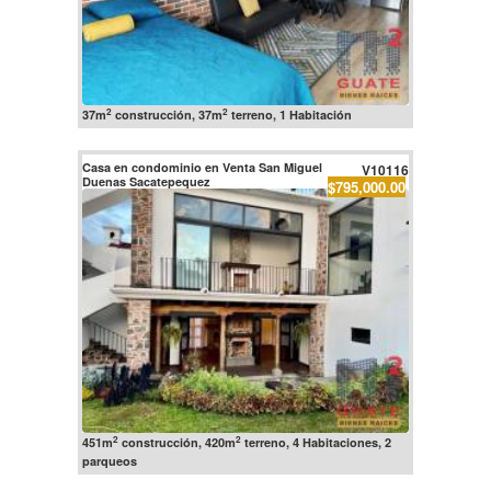
2
2
37m
construcción, 37m
terreno, 1 Habitación
Casa en condominio en Venta San Miguel
V10116
Duenas Sacatepequez
$795,000.00
2
2
451m
construcción, 420m
terreno, 4 Habitaciones, 2
parqueos