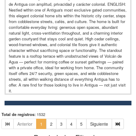
de Antigua con amplitud, privacidad y carácter colonial. ENGLISH:
Nestled within one of Antigua's most exclusive gated communities,
this elegant colonial home sits within the historic city center, steps
from cobblestone streets, cafés, and culture. The home is built for
comfortable everyday living: generous open spaces, abundant
natural light, cross-ventilation throughout, and a charming interior
garden courtyard that stays cool and quiet. High cedar ceilings,
wood-framed windows, and colonial tile floors give it authentic
character without sacrificing space or functionality. The standout
feature is a rooftop terrace with unobstructed views of Volcán de
Agua — perfect for morning coffee or sunset gatherings — paired
with a private office, ideal for working from home. The community
itself offers 24/7 security, green spaces, and wide cobblestone
streets, all within walking distance of everything Antigua has to
offer. A rare find for those looking to live in Antigua — not just visit
it.
Total de registros:
1532
Anterior
1
2
3
4
5
Siguiente