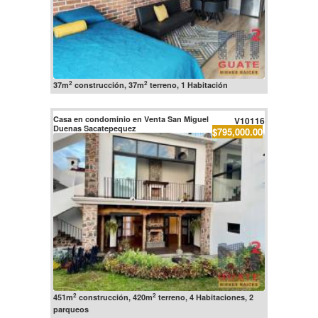
2
2
37m
construcción, 37m
terreno, 1 Habitación
Casa en condominio en Venta San Miguel
V10116
Duenas Sacatepequez
$795,000.00
2
2
451m
construcción, 420m
terreno, 4 Habitaciones, 2
parqueos