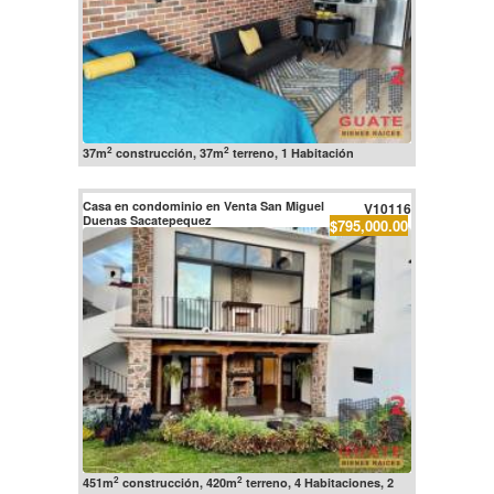
2
2
37m
construcción, 37m
terreno, 1 Habitación
Casa en condominio en Venta San Miguel
V10116
Duenas Sacatepequez
$795,000.00
2
2
451m
construcción, 420m
terreno, 4 Habitaciones, 2