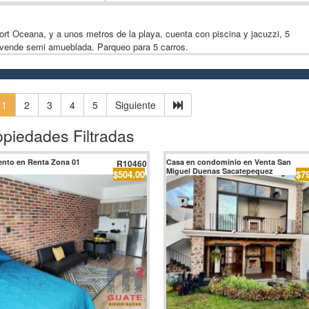
t Oceana, y a unos metros de la playa, cuenta con piscina y jacuzzi, 5
 vende semi amueblada. Parqueo para 5 carros.
1
2
3
4
5
Siguiente
opiedades Filtradas
nto en Renta Zona 01
Casa en condominio en Venta San
R10460
Miguel Duenas Sacatepequez
$504.00
$7