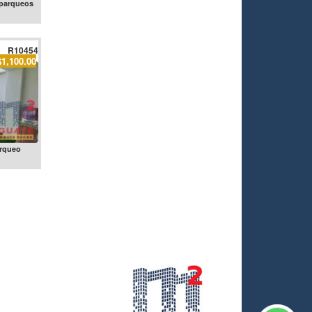
 parqueos
R10454
$1,100.00
arqueo