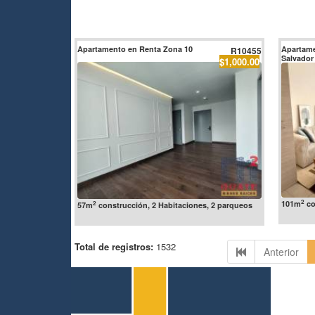
Apartamento en Renta Zona 10
Apartame
R10455
Salvador
$1,000.00
2
101m
co
2
57m
construcción, 2 Habitaciones, 2 parqueos
Total de registros:
1532
Anterior