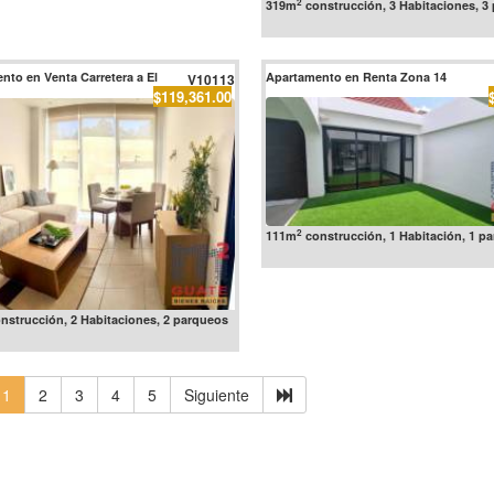
2
319m
construcción, 3 Habitaciones, 3
nto en Venta Carretera a El
Apartamento en Renta Zona 14
V10113
$119,361.00
2
111m
construcción, 1 Habitación, 1 p
nstrucción, 2 Habitaciones, 2 parqueos
1
2
3
4
5
Siguiente