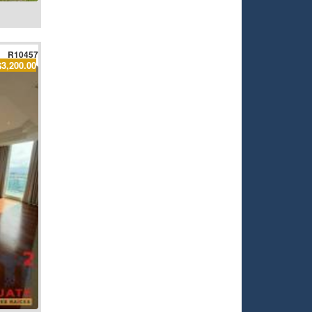
R10457
$3,200.00