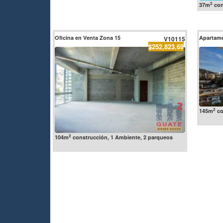
2
37m
con
Oficina en Venta Zona 15
Apartame
V10115
$252,823.69
2
145m
co
2
104m
construcción, 1 Ambiente, 2 parqueos