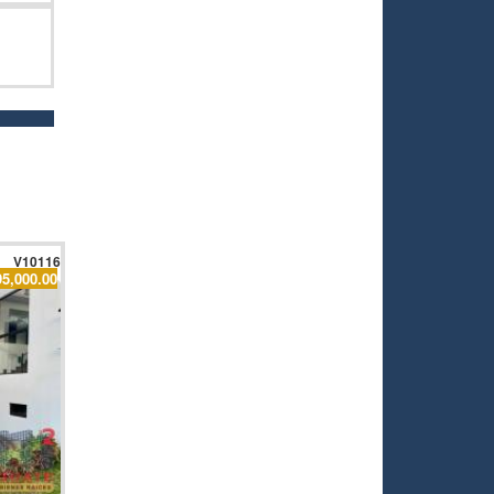
V10116
95,000.00