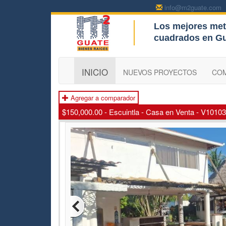
info@m2guate.com
Los mejores met
c
cuadrados en G
INICIO
NUEVOS PROYECTOS
CO
Agregar a comparador
$150,000.00 - Escuintla - Casa en Venta - V10103