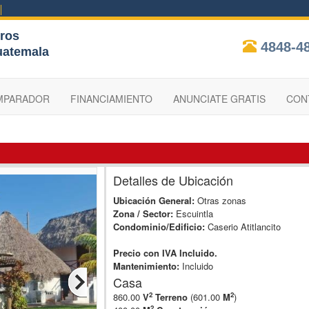
ros
4848-4
uatemala
MPARADOR
FINANCIAMIENTO
ANUNCIATE GRATIS
CON
Detalles de Ubicación
Ubicación General:
Otras zonas
Zona / Sector:
Escuintla
Condominio/Edificio:
Caserio Atitlancito
Precio con IVA Incluido.
Mantenimiento:
Incluido
Casa
2
2
860.00
V
Terreno
(601.00
M
)
2