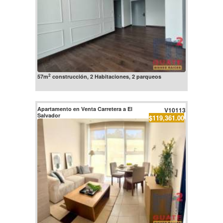
2
57m
construcción, 2 Habitaciones, 2 parqueos
Apartamento en Venta Carretera a El
V10113
Salvador
$119,361.00