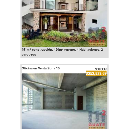
2
2
451m
construcción, 420m
terreno, 4 Habitaciones, 2
parqueos
Oficina en Venta Zona 15
V10115
$252,823.69