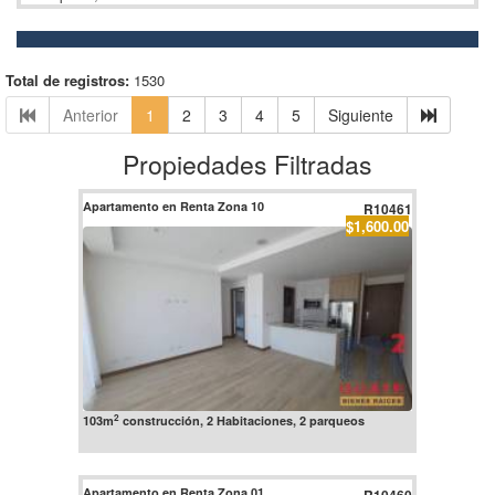
Total de registros:
1530
Anterior
1
2
3
4
5
Siguiente
Propiedades Filtradas
Apartamento en Renta Zona 10
R10461
$1,600.00
2
103m
construcción, 2 Habitaciones, 2 parqueos
Apartamento en Renta Zona 01