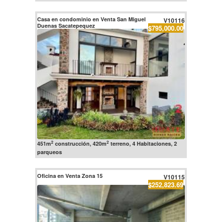
Casa en condominio en Venta San Miguel
V10116
Duenas Sacatepequez
$795,000.00
2
2
451m
construcción, 420m
terreno, 4 Habitaciones, 2
parqueos
Oficina en Venta Zona 15
V10115
$252,823.69