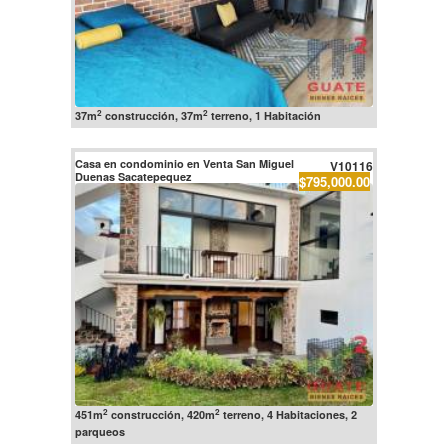
2
2
37m
construcción, 37m
terreno, 1 Habitación
Casa en condominio en Venta San Miguel
V10116
Duenas Sacatepequez
$795,000.00
2
2
451m
construcción, 420m
terreno, 4 Habitaciones, 2
parqueos