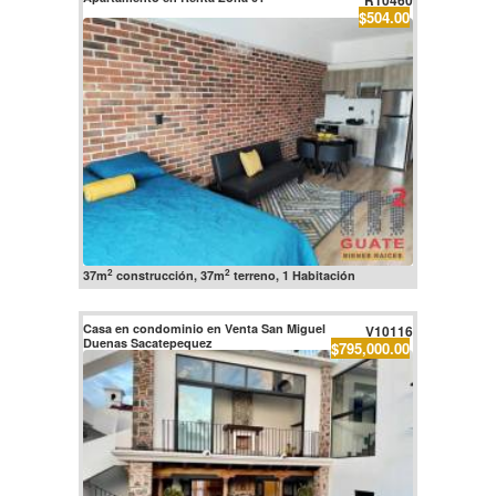
R10460
$504.00
2
2
37m
construcción, 37m
terreno, 1 Habitación
Casa en condominio en Venta San Miguel
V10116
Duenas Sacatepequez
$795,000.00