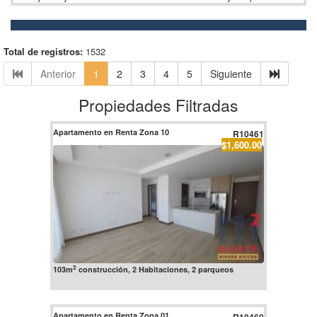
Total de registros:
1532
Anterior
1
2
3
4
5
Siguiente
Propiedades Filtradas
Apartamento en Renta Zona 10
R10461
$1,600.00
2
103m
construcción, 2 Habitaciones, 2 parqueos
Apartamento en Renta Zona 01