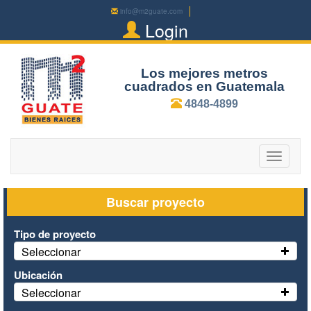
info@m2guate.com
Login
Los mejores metros
cuadrados en Guatemala
4848-4899
Toggle
navigatio
Buscar proyecto
Tipo de proyecto
Seleccionar
Ubicación
Seleccionar