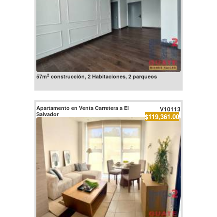
2
57m
construcción, 2 Habitaciones, 2 parqueos
Apartamento en Venta Carretera a El
V10113
Salvador
$119,361.00