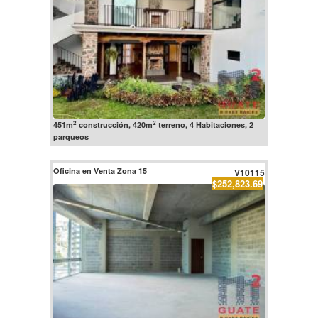
2
2
451m
construcción, 420m
terreno, 4 Habitaciones, 2
parqueos
Oficina en Venta Zona 15
V10115
$252,823.69