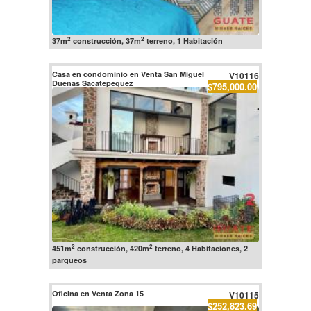
2
2
37m
construcción, 37m
terreno, 1 Habitación
Casa en condominio en Venta San Miguel
V10116
Duenas Sacatepequez
$795,000.00
2
2
451m
construcción, 420m
terreno, 4 Habitaciones, 2
parqueos
Oficina en Venta Zona 15
V10115
$252,823.69