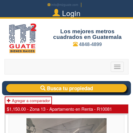
info@m2guate.com
Login
Los mejores metros
cuadrados en Guatemala
4848-4899
Toggle
navigatio
Busca tu propiedad
Agregar a comparador
$1,150.00 - Zona 13 - Apartamento en Renta - R10081