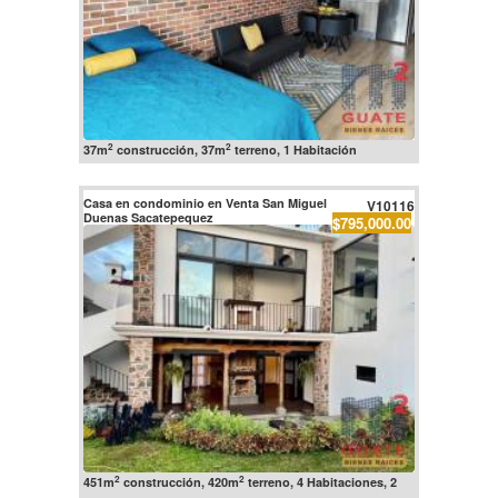
2
2
37m
construcción, 37m
terreno, 1 Habitación
Casa en condominio en Venta San Miguel
V10116
Duenas Sacatepequez
$795,000.00
2
2
451m
construcción, 420m
terreno, 4 Habitaciones, 2