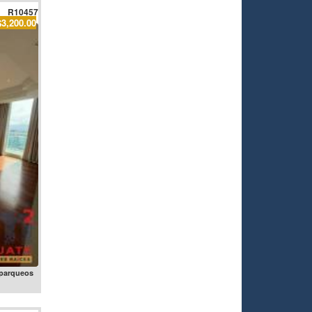
R10457
$3,200.00
 parqueos