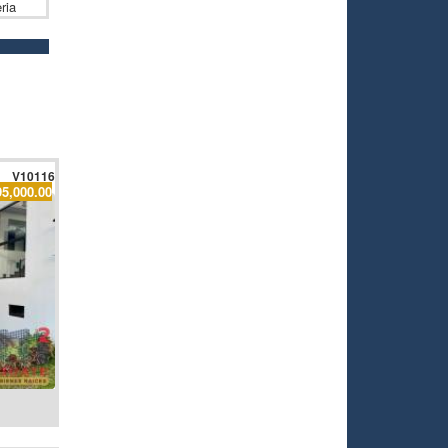
ria
V10116
95,000.00