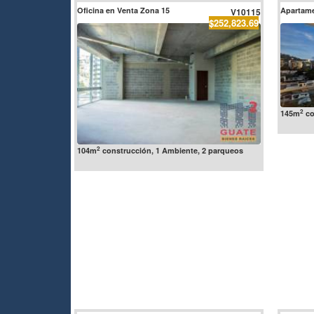
Oficina en Venta Zona 15
Apartame
V10115
$252,823.69
2
145m
co
2
104m
construcción, 1 Ambiente, 2 parqueos