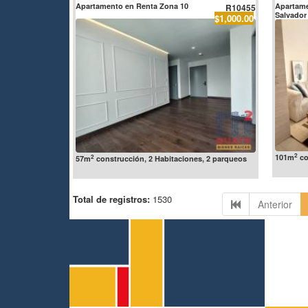
Apartamento en Renta Zona 10
Apartame
R10455
Salvador
$1,000.00
2
101m
co
2
57m
construcción, 2 Habitaciones, 2 parqueos
Total de registros:
1530
Anterior