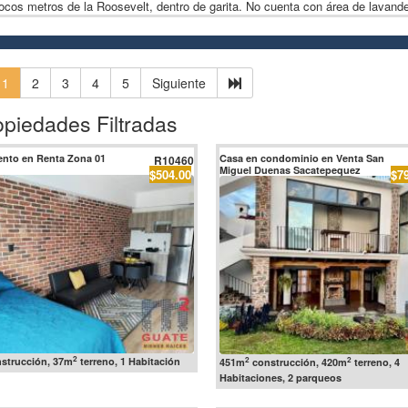
ocos metros de la Roosevelt, dentro de garita. No cuenta con área de lavande
1
2
3
4
5
Siguiente
opiedades Filtradas
nto en Renta Zona 01
Casa en condominio en Venta San
R10460
Miguel Duenas Sacatepequez
$504.00
$7
2
2
2
strucción, 37m
terreno, 1 Habitación
451m
construcción, 420m
terreno, 4
Habitaciones, 2 parqueos