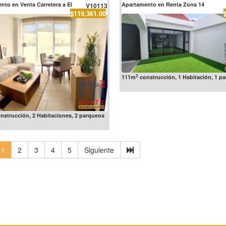
nto en Venta Carretera a El
Apartamento en Renta Zona 14
V10113
$119,361.00
2
111m
construcción, 1 Habitación, 1 p
nstrucción, 2 Habitaciones, 2 parqueos
1
2
3
4
5
Siguiente