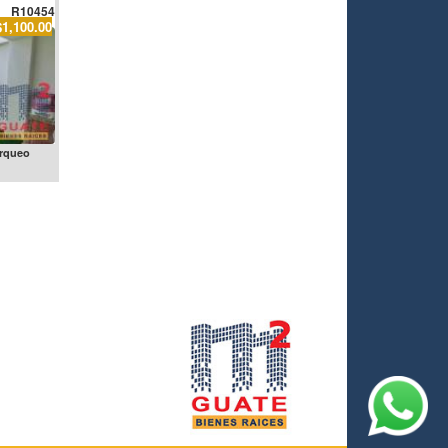
R10454
$1,100.00
arqueo