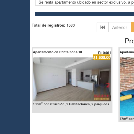
Se renta apartamento ubicado en sector exclusivo, a p
Total de registros:
1530
Anterior
Pr
Apartamento en Renta Zona 10
Apartame
R10461
$1,600.00
2
103m
construcción, 2 Habitaciones, 2 parqueos
2
37m
con