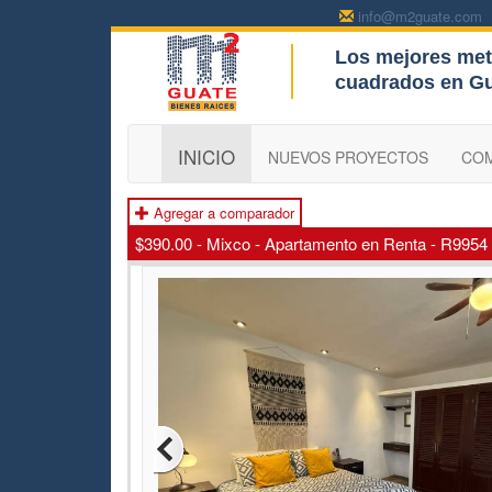
info@m2guate.com
Los mejores met
c
cuadrados en G
INICIO
NUEVOS PROYECTOS
CO
Agregar a comparador
$390.00 - Mixco - Apartamento en Renta - R9954