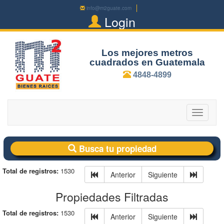
info@m2guate.com
Login
Los mejores metros
cuadrados en Guatemala
4848-4899
Toggle
navigatio
Busca tu propiedad
Total de registros:
1530
Anterior
Siguiente
Propiedades Filtradas
Total de registros:
1530
Anterior
Siguiente