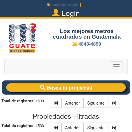
info@m2guate.com
Login
Los mejores metros
cuadrados en Guatemala
4848-4899
Toggle
navigatio
Busca tu propiedad
Total de registros:
1530
Anterior
Siguiente
Propiedades Filtradas
Total de registros:
1530
Anterior
Siguiente