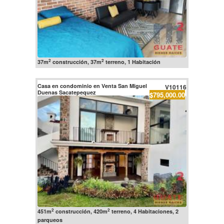
2
2
37m
construcción, 37m
terreno, 1 Habitación
Casa en condominio en Venta San Miguel
V10116
Duenas Sacatepequez
$795,000.00
2
2
451m
construcción, 420m
terreno, 4 Habitaciones, 2
parqueos