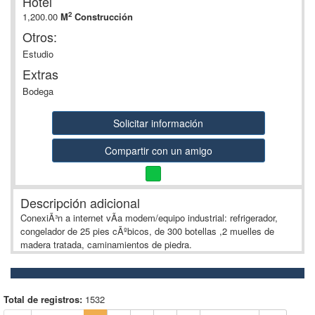
Hotel
2
1,200.00
M
Construcción
Otros:
Estudio
Extras
Bodega
Solicitar información
Compartir con un amigo
Descripción adicional
ConexiÃ³n a internet vÃ­a modem/equipo industrial: refrigerador,
congelador de 25 pies cÃºbicos, de 300 botellas ,2 muelles de
madera tratada, caminamientos de piedra.
Total de registros:
1532