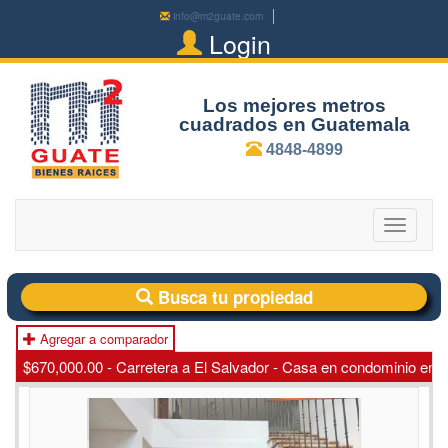
info@m2guate.com
Login
Los mejores metros
cuadrados en Guatemala
4848-4899
Toggle
navigatio
Busca tu propiedad
Agregar a comparador
$670,000.00 - Carretera a El Salvador - Casa en condominio en 