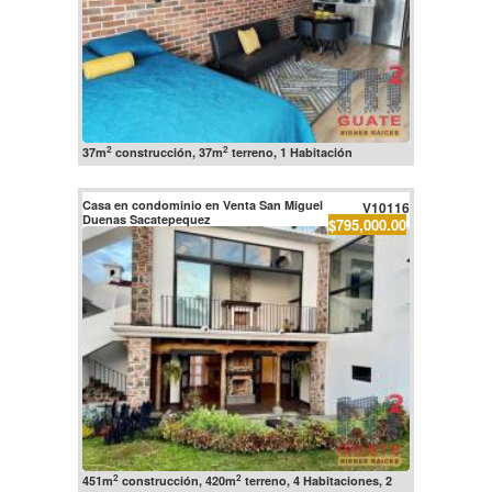
2
2
37m
construcción, 37m
terreno, 1 Habitación
Casa en condominio en Venta San Miguel
V10116
Duenas Sacatepequez
$795,000.00
2
2
451m
construcción, 420m
terreno, 4 Habitaciones, 2