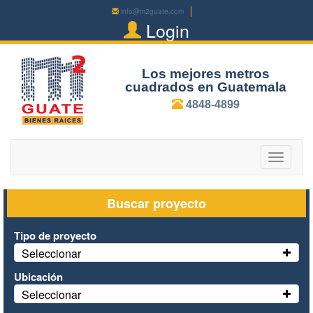
info@m2guate.com
Login
Los mejores metros
cuadrados en Guatemala
4848-4899
Toggle
navigatio
Buscar proyecto
Tipo de proyecto
Seleccionar
Ubicación
Seleccionar