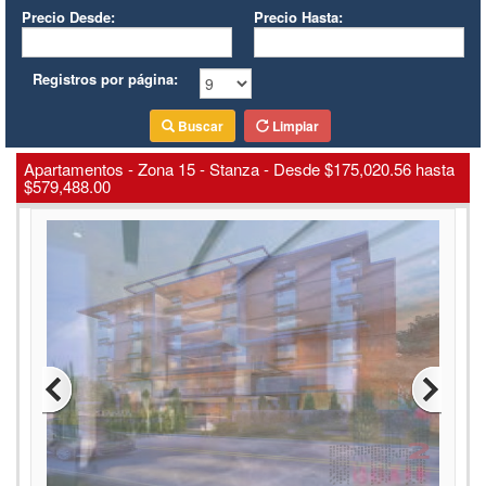
Precio Desde:
Precio Hasta:
Registros por página:
Buscar
Limpiar
Apartamentos - Zona 15 - Stanza - Desde $175,020.56 hasta
$579,488.00