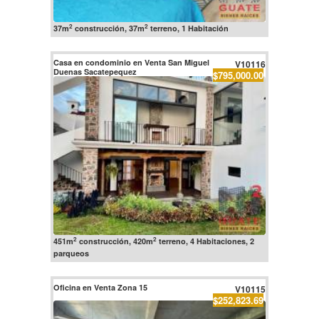
2
2
37m
construcción, 37m
terreno, 1 Habitación
Casa en condominio en Venta San Miguel
V10116
Duenas Sacatepequez
$795,000.00
2
2
451m
construcción, 420m
terreno, 4 Habitaciones, 2
parqueos
Oficina en Venta Zona 15
V10115
$252,823.69