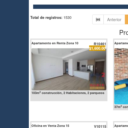
Total de registros:
1530
Anterior
Pr
Apartamento en Renta Zona 10
Apartame
R10461
$1,600.00
2
103m
construcción, 2 Habitaciones, 2 parqueos
2
37m
con
Oficina en Venta Zona 15
Apartame
V10115