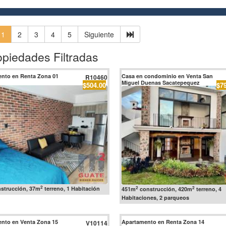
1
2
3
4
5
Siguiente
opiedades Filtradas
nto en Renta Zona 01
Casa en condominio en Venta San
R10460
Miguel Duenas Sacatepequez
$504.00
$7
2
2
2
strucción, 37m
terreno, 1 Habitación
451m
construcción, 420m
terreno, 4
Habitaciones, 2 parqueos
nto en Venta Zona 15
Apartamento en Renta Zona 14
V10114