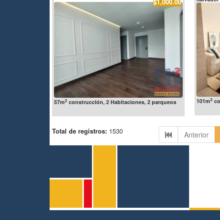
$1,000.00
2
101m
co
2
57m
construcción, 2 Habitaciones, 2 parqueos
Total de registros:
1530
Anterior