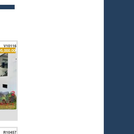
V10116
95,000.00
R10457