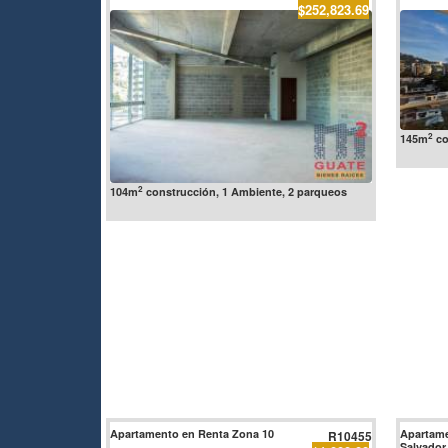
$252,823.69
2
145m
co
2
104m
construcción, 1 Ambiente, 2 parqueos
Apartamento en Renta Zona 10
Apartame
R10455
Salvador