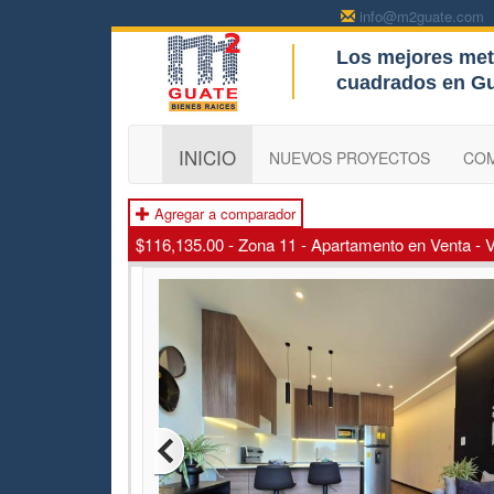
info@m2guate.com
Los mejores met
c
cuadrados en G
INICIO
NUEVOS PROYECTOS
CO
Agregar a comparador
$116,135.00 - Zona 11 - Apartamento en Venta - 