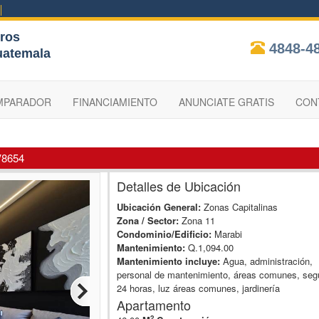
ros
4848-4
uatemala
MPARADOR
FINANCIAMIENTO
ANUNCIATE GRATIS
CON
V8654
Detalles de Ubicación
Ubicación General:
Zonas Capitalinas
Zona / Sector:
Zona 11
Condominio/Edificio:
Marabi
Mantenimiento:
Q.1,094.00
Mantenimiento incluye:
Agua, administración,
personal de mantenimiento, áreas comunes, seg
24 horas, luz áreas comunes, jardinería
Apartamento
2