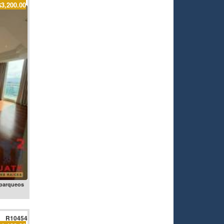
$3,200.00
 parqueos
R10454