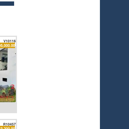
V10116
95,000.00
R10457
$3,200.00