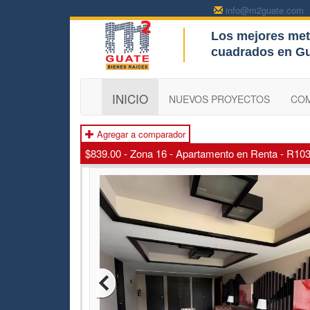
info@m2guate.com
Los mejores met
c
cuadrados en G
INICIO
NUEVOS PROYECTOS
CO
Agregar a comparador
$839.00 - Zona 16 - Apartamento en Renta - R10