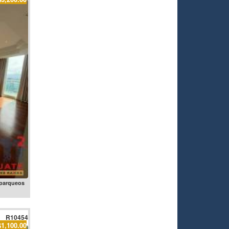
 parqueos
R10454
$1,100.00