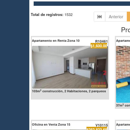
Total de registros:
1532
Anterior
Pr
Apartamento en Renta Zona 10
Apartame
R10461
$1,600.00
2
103m
construcción, 2 Habitaciones, 2 parqueos
2
37m
con
Oficina en Venta Zona 15
Apartame
V10115
$252,823.69