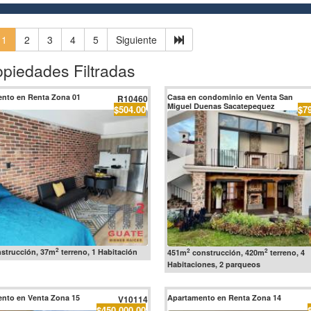
1
2
3
4
5
Siguiente
opiedades Filtradas
nto en Renta Zona 01
Casa en condominio en Venta San
R10460
Miguel Duenas Sacatepequez
$504.00
$7
2
2
2
strucción, 37m
terreno, 1 Habitación
451m
construcción, 420m
terreno, 4
Habitaciones, 2 parqueos
nto en Venta Zona 15
Apartamento en Renta Zona 14
V10114
$450,000.00