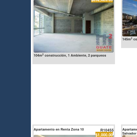
2
145m
co
2
104m
construcción, 1 Ambiente, 2 parqueos
Apartamento en Renta Zona 10
Apartame
R10455
Salvador
$1,000.00