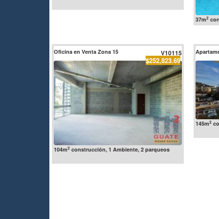
2
37m
con
Oficina en Venta Zona 15
Apartame
V10115
$252,823.69
2
145m
co
2
104m
construcción, 1 Ambiente, 2 parqueos