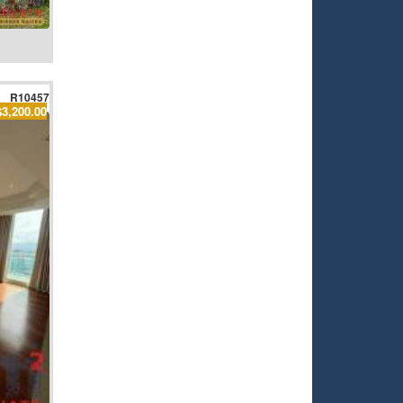
R10457
$3,200.00