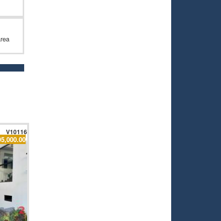
área
V10116
95,000.00