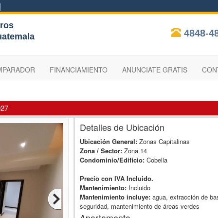
ros
4848-4
uatemala
MPARADOR
FINANCIAMIENTO
ANUNCIATE GRATIS
CON
027
Detalles de Ubicación
Ubicación General:
Zonas Capitalinas
Zona / Sector:
Zona 14
Condominio/Edificio:
Cobella
Precio con IVA Incluido.
Mantenimiento:
Incluido
Mantenimiento incluye:
agua, extracción de ba
seguridad, mantenimiento de áreas verdes
Apartamento