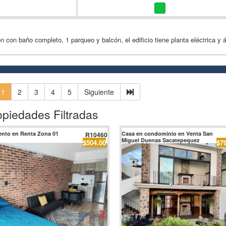
 con baño completo, 1 parqueo y balcón, el edificio tiene planta eléctrica y 
1
2
3
4
5
Siguiente
opiedades Filtradas
nto en Renta Zona 01
Casa en condominio en Venta San
R10460
Miguel Duenas Sacatepequez
$504.00
$7