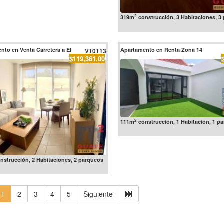
2
319m
construcción, 3 Habitaciones, 3
nto en Venta Carretera a El
Apartamento en Renta Zona 14
V10113
$119,361.00
2
111m
construcción, 1 Habitación, 1 p
nstrucción, 2 Habitaciones, 2 parqueos
1
2
3
4
5
Siguiente