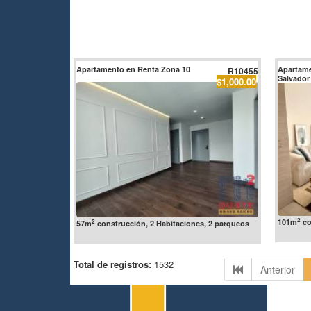
Apartamento en Renta Zona 10
Apartame
R10455
Salvador
$1,000.00
2
101m
co
2
57m
construcción, 2 Habitaciones, 2 parqueos
Total de registros:
1532
Anterior