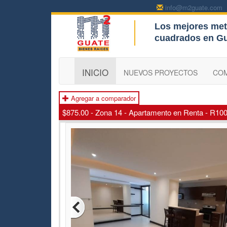
info@m2guate.com
Los mejores met
c
cuadrados en G
INICIO
NUEVOS PROYECTOS
CO
Agregar a comparador
$875.00 - Zona 14 - Apartamento en Renta - R10