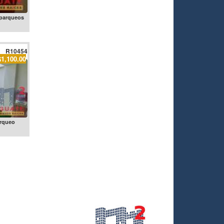
 parqueos
R10454
$1,100.00
arqueo